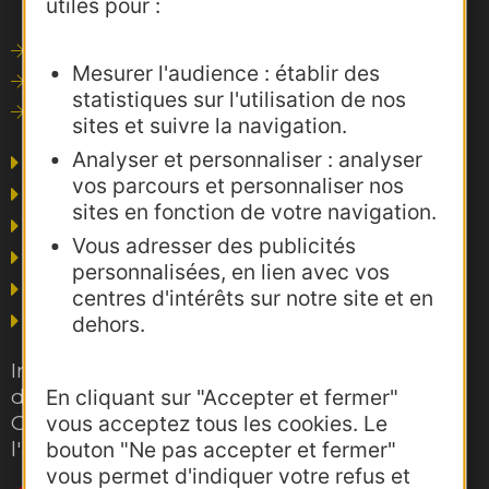
utiles pour :
Outils de communication
Mesurer l'audience : établir des
Photothèque
statistiques sur l'utilisation de nos
Consultations
sites et suivre la navigation.
Analyser et personnaliser : analyser
Agence AD'OCC
vos parcours et personnaliser nos
Presse et influence
sites en fonction de votre navigation.
Voyagistes
Vous adresser des publicités
Business/Mice
personnalisées, en lien avec vos
Thermalisme
centres d'intérêts sur notre site et en
Grand public
dehors.
Inscrivez-vous gratuitement à la lettre
d'information pro de la destination
En cliquant sur "Accepter et fermer"
Occitanie pour suivre nos actions et
vous acceptez tous les cookies. Le
l'actualité du tourisme dans la région
bouton "Ne pas accepter et fermer"
vous permet d'indiquer votre refus et