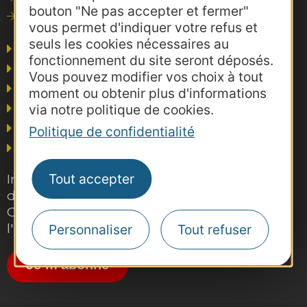
bouton "Ne pas accepter et fermer"
Consultations
vous permet d'indiquer votre refus et
seuls les cookies nécessaires au
Agence AD'OCC
fonctionnement du site seront déposés.
Presse et influence
Vous pouvez modifier vos choix à tout
Voyagistes
moment ou obtenir plus d'informations
Business/Mice
via notre politique de cookies.
Thermalisme
Politique de confidentialité
Grand public
Inscrivez-vous gratuitement à la lettre
Tout accepter
d'information pro de la destination
Occitanie pour suivre nos actions et
l'actualité du tourisme dans la région
Personnaliser
Tout refuser
Je m'abonne