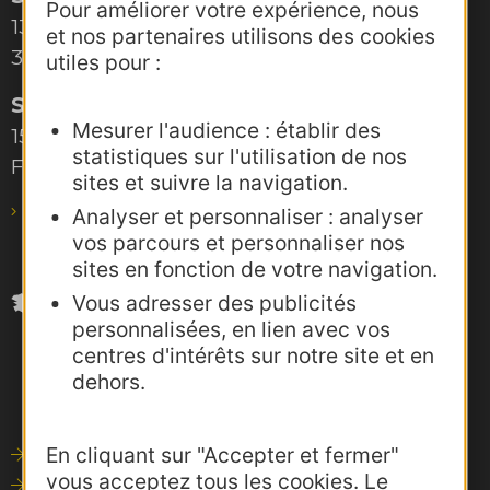
Pour améliorer votre expérience, nous
132, boulevard Pénélope
et nos partenaires utilisons des cookies
34000 Montpellier
utiles pour :
Site de Toulouse
Mesurer l'audience : établir des
15, rue Rivals – CS 78543
statistiques sur l'utilisation de nos
F-31685 Toulouse Cedex 6
sites et suivre la navigation.
pro@agence-adocc.com
Analyser et personnaliser : analyser
vos parcours et personnaliser nos
sites en fonction de votre navigation.
Vous adresser des publicités
personnalisées, en lien avec vos
centres d'intérêts sur notre site et en
dehors.
En cliquant sur "Accepter et fermer"
Outils de communication
vous acceptez tous les cookies. Le
Photothèque