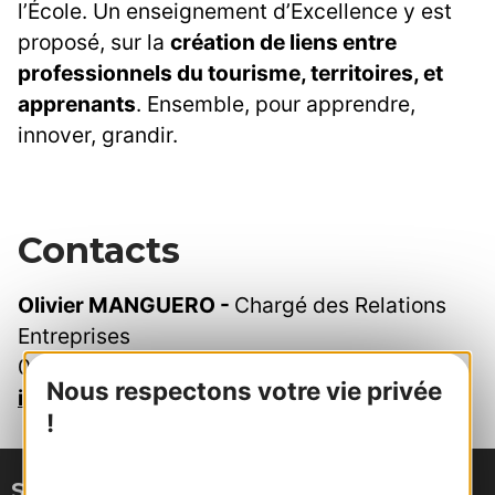
l’École. Un enseignement d’Excellence y est
proposé, sur la
création de liens entre
professionnels du tourisme, territoires, et
apprenants
. Ensemble, pour apprendre,
innover, grandir.
Contacts
Olivier MANGUERO -
Chargé des Relations
Entreprises
06 72 70 97 91 –
olivier.manguero@ecoles-
Nous respectons votre vie privée
ieftourisme.fr
!
Site de Montpellier