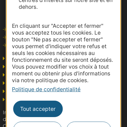
centres d'intérêts sur notre site et en
dehors.
En cliquant sur "Accepter et fermer"
Outils de communication
vous acceptez tous les cookies. Le
Photothèque
bouton "Ne pas accepter et fermer"
Consultations
vous permet d'indiquer votre refus et
seuls les cookies nécessaires au
Agence AD'OCC
fonctionnement du site seront déposés.
Vous pouvez modifier vos choix à tout
Presse et influence
moment ou obtenir plus d'informations
Voyagistes
via notre politique de cookies.
Business/Mice
Politique de confidentialité
Thermalisme
Grand public
Tout accepter
Inscrivez-vous gratuitement à la lettre
d'information pro de la destination
Occitanie pour suivre nos actions et