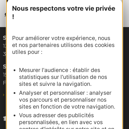
Nous respectons votre vie privée
cynthia.medico@crtoccitanie.fr
!
Site de Montpellier
Pour améliorer votre expérience, nous
et nos partenaires utilisons des cookies
132, boulevard Pénélope
utiles pour :
34000 Montpellier
Site de Toulouse
Mesurer l'audience : établir des
15, rue Rivals – CS 78543
statistiques sur l'utilisation de nos
F-31685 Toulouse Cedex 6
sites et suivre la navigation.
Analyser et personnaliser : analyser
pro@agence-adocc.com
vos parcours et personnaliser nos
sites en fonction de votre navigation.
Vous adresser des publicités
personnalisées, en lien avec vos