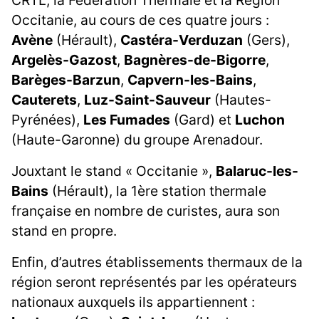
CRTL, la Fédération Thermale et la Région
Occitanie, au cours de ces quatre jours :
Avène
(Hérault),
Castéra-Verduzan
(Gers),
Argelès-Gazost
,
Bagnères-de-Bigorre
,
Barèges-Barzun
,
Capvern-les-Bains
,
Cauterets
,
Luz-Saint-Sauveur
(Hautes-
Pyrénées),
Les Fumades
(Gard) et
Luchon
(Haute-Garonne) du groupe Arenadour.
Jouxtant le stand « Occitanie »,
Balaruc-les-
Bains
(Hérault), la 1ère station thermale
française en nombre de curistes, aura son
stand en propre.
Enfin, d’autres établissements thermaux de la
région seront représentés par les opérateurs
nationaux auxquels ils appartiennent :