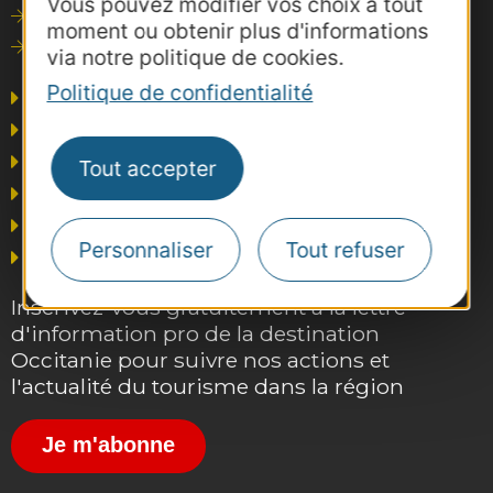
Vous pouvez modifier vos choix à tout
Photothèque
moment ou obtenir plus d'informations
Consultations
via notre politique de cookies.
Politique de confidentialité
Agence AD'OCC
Presse et influence
Voyagistes
Tout accepter
Business/Mice
Thermalisme
Personnaliser
Tout refuser
Grand public
Inscrivez-vous gratuitement à la lettre
d'information pro de la destination
Occitanie pour suivre nos actions et
l'actualité du tourisme dans la région
Je m'abonne