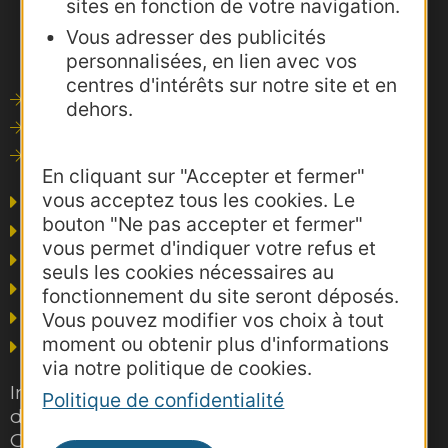
sites en fonction de votre navigation.
Vous adresser des publicités
personnalisées, en lien avec vos
centres d'intérêts sur notre site et en
Outils de communication
dehors.
Photothèque
Consultations
En cliquant sur "Accepter et fermer"
vous acceptez tous les cookies. Le
Agence AD'OCC
bouton "Ne pas accepter et fermer"
Presse et influence
vous permet d'indiquer votre refus et
Voyagistes
seuls les cookies nécessaires au
Business/Mice
fonctionnement du site seront déposés.
Thermalisme
Vous pouvez modifier vos choix à tout
moment ou obtenir plus d'informations
Grand public
via notre politique de cookies.
Inscrivez-vous gratuitement à la lettre
Politique de confidentialité
d'information pro de la destination
Occitanie pour suivre nos actions et