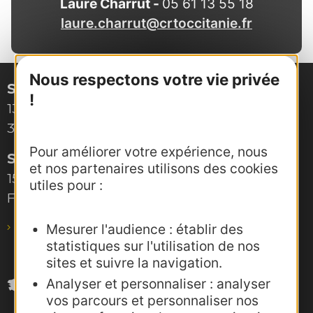
Laure Charrut -
05 61 13 55 18
laure.charrut@crtoccitanie.fr
Nous respectons votre vie privée
Site de Montpellier
!
132, boulevard Pénélope
34000 Montpellier
Pour améliorer votre expérience, nous
Site de Toulouse
et nos partenaires utilisons des cookies
15, rue Rivals – CS 78543
utiles pour :
F-31685 Toulouse Cedex 6
pro@agence-adocc.com
Mesurer l'audience : établir des
statistiques sur l'utilisation de nos
sites et suivre la navigation.
Analyser et personnaliser : analyser
vos parcours et personnaliser nos