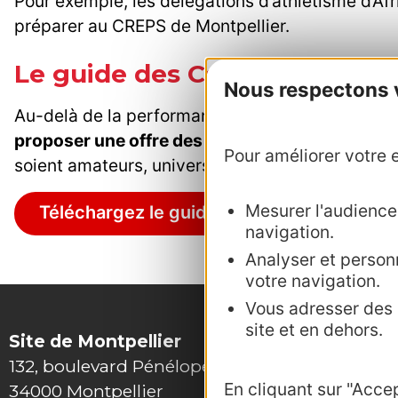
Pour exemple, les délégations d’athlétisme d’Af
préparer au CREPS de Montpellier.
Le guide des Centres de Prép
Nous respectons vo
Au-delà de la performance, le guide des Centre
proposer une offre des centres sportifs et d’i
Pour améliorer votre e
soient amateurs, universitaires ou professionnel
Mesurer l'audience :
Téléchargez le guide
navigation.
Analyser et personn
votre navigation.
Vous adresser des p
site et en dehors.
Site de Montpellier
132, boulevard Pénélope
En cliquant sur "Acce
34000 Montpellier