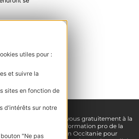
iendront se
ion de
rtifs
, qu’ils
ookies utiles pour :
es et suivre la
s sites en fonction de
 d'intérêts sur notre
Inscrivez-vous gratuitement à la
lettre d'information pro de la
e
destination Occitanie pour
e bouton "Ne pas