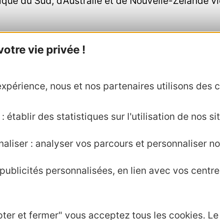
rique du Sud, d’Australie et de Nouvelle-Zélande v
aration aux Jeux
tre vie privée !
s de Préparation aux Jeux a également pour vocat
nfrastructures sportives destinée aux groupes spo
xpérience, nous et nos partenaires utilisons des c
s.
 établir des statistiques sur l'utilisation de nos sit
aliser : analyser vos parcours et personnaliser no
ublicités personnalisées, en lien avec vos centres
Agence AD'OCC
Presse et influenc
pter et fermer" vous acceptez tous les cookies. L
Voyagistes