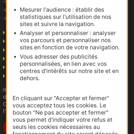
Outils de communication
Mesurer l'audience : établir des
Photothèque
statistiques sur l'utilisation de nos
Consultations
sites et suivre la navigation.
Agence AD'OCC
Analyser et personnaliser : analyser
vos parcours et personnaliser nos
Presse et influence
sites en fonction de votre navigation.
Voyagistes
Vous adresser des publicités
Business/Mice
personnalisées, en lien avec vos
Thermalisme
centres d'intérêts sur notre site et en
Grand public
dehors.
Inscrivez-vous gratuitement à la lettre
d'information pro de la destination
En cliquant sur "Accepter et fermer"
Occitanie pour suivre nos actions et
vous acceptez tous les cookies. Le
l'actualité du tourisme dans la région
bouton "Ne pas accepter et fermer"
vous permet d'indiquer votre refus et
seuls les cookies nécessaires au
Je m'abonne