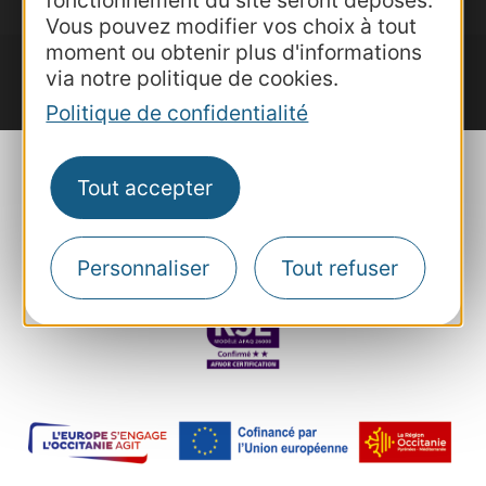
fonctionnement du site seront déposés.
Vous pouvez modifier vos choix à tout
moment ou obtenir plus d'informations
via notre politique de cookies.
Politique de confidentialité
Tout accepter
Plan du site
Mentions et informations
Personnaliser
Tout refuser