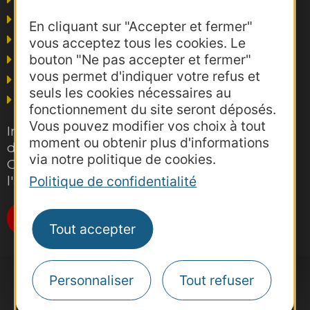
Presse et influence
En cliquant sur "Accepter et fermer"
Voyagistes
vous acceptez tous les cookies. Le
bouton "Ne pas accepter et fermer"
Business/Mice
vous permet d'indiquer votre refus et
Thermalisme
seuls les cookies nécessaires au
Grand public
fonctionnement du site seront déposés.
Vous pouvez modifier vos choix à tout
Inscrivez-vous gratuitement à la lettre
moment ou obtenir plus d'informations
d'information pro de la destination
via notre politique de cookies.
Occitanie pour suivre nos actions et
l'actualité du tourisme dans la région
Politique de confidentialité
Je m'abonne
Tout accepter
Personnaliser
Tout refuser