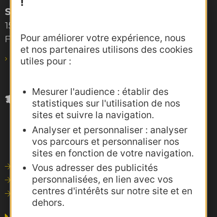
!
Site de Toulouse
15, rue Rivals – CS 78543
Pour améliorer votre expérience, nous
F-31685 Toulouse Cedex 6
et nos partenaires utilisons des cookies
pro@agence-adocc.com
utiles pour :
Mesurer l'audience : établir des
statistiques sur l'utilisation de nos
sites et suivre la navigation.
Analyser et personnaliser : analyser
vos parcours et personnaliser nos
sites en fonction de votre navigation.
Vous adresser des publicités
Outils de communication
personnalisées, en lien avec vos
Photothèque
centres d'intérêts sur notre site et en
Consultations
dehors.
Agence AD'OCC