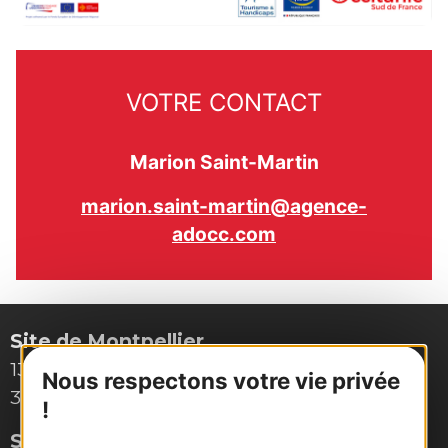
VOTRE CONTACT
Marion Saint-Martin
marion.saint-martin@agence-
adocc.com
Site de Montpellier
132, boulevard Pénélope
Nous respectons votre vie privée
34000 Montpellier
!
Site de Toulouse