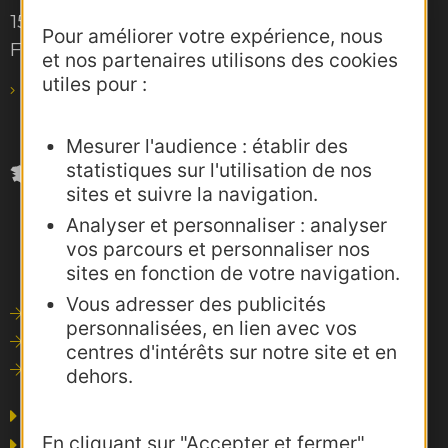
15, rue Rivals – CS 78543
Pour améliorer votre expérience, nous
F-31685 Toulouse Cedex 6
et nos partenaires utilisons des cookies
utiles pour :
pro@agence-adocc.com
Mesurer l'audience : établir des
statistiques sur l'utilisation de nos
sites et suivre la navigation.
Analyser et personnaliser : analyser
vos parcours et personnaliser nos
sites en fonction de votre navigation.
Vous adresser des publicités
Outils de communication
personnalisées, en lien avec vos
Photothèque
centres d'intérêts sur notre site et en
Consultations
dehors.
Agence AD'OCC
En cliquant sur "Accepter et fermer"
Presse et influence