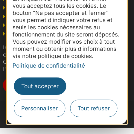
vous acceptez tous les cookies. Le
Voyagistes
bouton "Ne pas accepter et fermer"
Business/Mice
vous permet d'indiquer votre refus et
Thermalisme
seuls les cookies nécessaires au
Grand public
fonctionnement du site seront déposés.
Vous pouvez modifier vos choix à tout
Inscrivez-vous gratuitement à la lettre
moment ou obtenir plus d'informations
d'information pro de la destination
via notre politique de cookies.
Occitanie pour suivre nos actions et
Politique de confidentialité
l'actualité du tourisme dans la région
Je m'abonne
Tout accepter
Personnaliser
Tout refuser