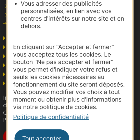
Vous adresser des publicités
Outils de communication
personnalisées, en lien avec vos
Photothèque
centres d'intérêts sur notre site et en
Consultations
dehors.
Agence AD'OCC
En cliquant sur "Accepter et fermer"
Presse et influence
vous acceptez tous les cookies. Le
Voyagistes
bouton "Ne pas accepter et fermer"
Business/Mice
vous permet d'indiquer votre refus et
Thermalisme
seuls les cookies nécessaires au
Grand public
fonctionnement du site seront déposés.
Vous pouvez modifier vos choix à tout
Inscrivez-vous gratuitement à la lettre
moment ou obtenir plus d'informations
d'information pro de la destination
via notre politique de cookies.
Occitanie pour suivre nos actions et
Politique de confidentialité
l'actualité du tourisme dans la région
Je m'abonne
Tout accepter