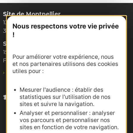
Site de Montpellier
132, boulevard Pénélope
Nous respectons votre vie privée
34000 Montpellier
!
Site de Toulouse
15, rue Rivals – CS 78543
Pour améliorer votre expérience, nous
F-31685 Toulouse Cedex 6
et nos partenaires utilisons des cookies
utiles pour :
pro@agence-adocc.com
Mesurer l'audience : établir des
statistiques sur l'utilisation de nos
sites et suivre la navigation.
Analyser et personnaliser : analyser
vos parcours et personnaliser nos
sites en fonction de votre navigation.