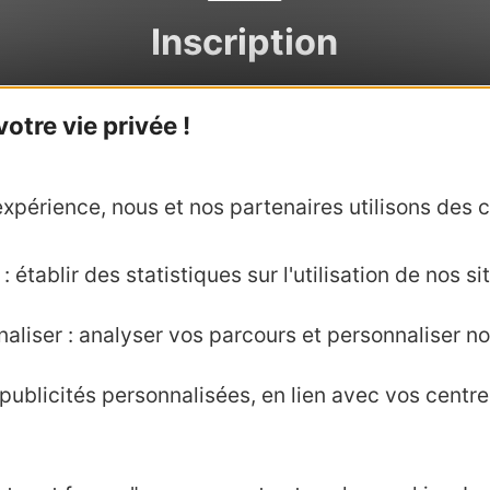
Inscription
vous inscrire, complétez le formulaire disponible 
tre vie privée !
bouton ci-dessous avant le 12 février 2026.
Participation gratuite – inscription obligatoire
xpérience, nous et nos partenaires utilisons des c
Je m'inscris
 établir des statistiques sur l'utilisation de nos sit
aliser : analyser vos parcours et personnaliser no
ublicités personnalisées, en lien avec vos centres
Cynthia Medico
Chargée de mission Thermalisme et Bien-être