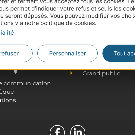
pter et fermer" vous acceptez tous les cookies. L
ous permet d'indiquer votre refus et seuls les coo
te seront déposés. Vous pouvez modifier vos choi
tions via notre politique de cookies.
Agence AD'OCC
ialité
Presse et influenc
Voyagistes
refuser
Personnaliser
Tout ac
Business/Mice
Thermalisme
Grand public
de communication
hèque
ations