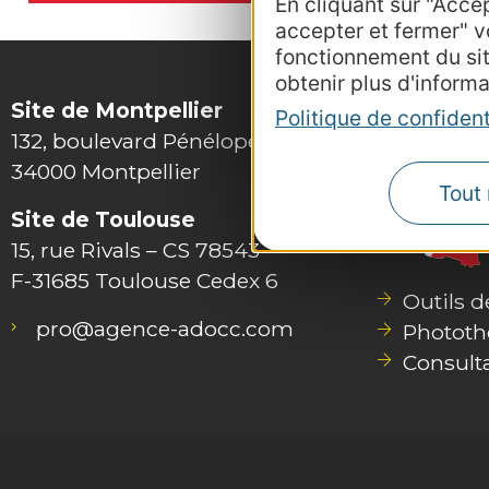
En cliquant sur "Acce
accepter et fermer" v
fonctionnement du si
obtenir plus d'informa
Site de Montpellier
Politique de confident
132, boulevard Pénélope
34000 Montpellier
Tout 
Site de Toulouse
15, rue Rivals – CS 78543
F-31685 Toulouse Cedex 6
Outils 
pro@agence-adocc.com
Photot
Consult