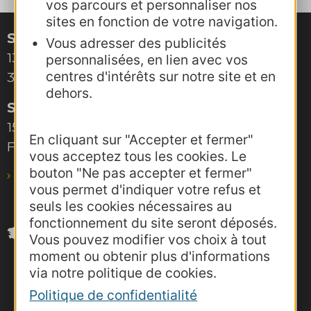
vos parcours et personnaliser nos
sites en fonction de votre navigation.
Site de Montpellier
Vous adresser des publicités
132, boulevard Pénélope
personnalisées, en lien avec vos
centres d'intérêts sur notre site et en
34000 Montpellier
dehors.
Site de Toulouse
15, rue Rivals – CS 78543
En cliquant sur "Accepter et fermer"
F-31685 Toulouse Cedex 6
vous acceptez tous les cookies. Le
bouton "Ne pas accepter et fermer"
pro@agence-adocc.com
vous permet d'indiquer votre refus et
seuls les cookies nécessaires au
fonctionnement du site seront déposés.
Vous pouvez modifier vos choix à tout
moment ou obtenir plus d'informations
via notre politique de cookies.
Politique de confidentialité