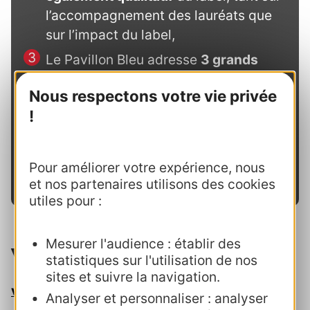
l’accompagnement des lauréats que
sur l’impact du label,
Le Pavillon Bleu adresse
3 grands
enjeux en lien avec les Objectifs de
Nous respectons votre vie privée
Développement Durable
: la lutte
!
contre le changement climatique, la
réduction des pollutions globales de
l’environnement et la préservation de
Pour améliorer votre expérience, nous
la biodiversité.
et nos partenaires utilisons des cookies
utiles pour :
Mesurer l'audience : établir des
Votre contact au CRTL
statistiques sur l'utilisation de nos
sites et suivre la navigation.
veronique.mercadier@crtoccitanie.fr
Analyser et personnaliser : analyser