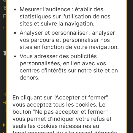
15, rue Rivals – CS 78543
Mesurer l'audience : établir des
F-31685 Toulouse Cedex 6
statistiques sur l'utilisation de nos
sites et suivre la navigation.
pro@agence-adocc.com
Analyser et personnaliser : analyser
vos parcours et personnaliser nos
sites en fonction de votre navigation.
Vous adresser des publicités
personnalisées, en lien avec vos
centres d'intérêts sur notre site et en
dehors.
Outils de communication
En cliquant sur "Accepter et fermer"
Photothèque
vous acceptez tous les cookies. Le
bouton "Ne pas accepter et fermer"
Consultations
vous permet d'indiquer votre refus et
Agence AD'OCC
seuls les cookies nécessaires au
fonctionnement du site seront déposés.