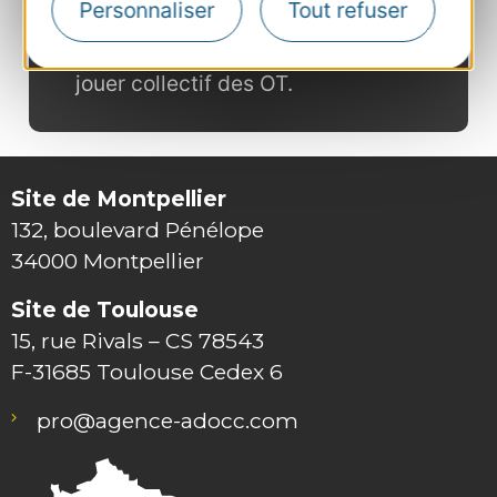
Personnaliser
Tout refuser
tarification. Cette confiance existe
grâce à la transparence et l’envie de
jouer collectif des OT.
Site de Montpellier
132, boulevard Pénélope
34000 Montpellier
Site de Toulouse
15, rue Rivals – CS 78543
F-31685 Toulouse Cedex 6
pro@agence-adocc.com