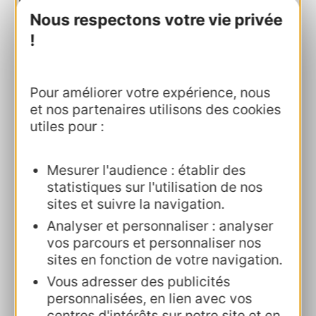
carnets de route
et l'adhésion à la
Nous respectons votre vie privée
Fédération Française des Véhicules
!
d'Époque
(FFVE).
Pour améliorer votre expérience, nous
et nos partenaires utilisons des cookies
utiles pour :
Mesurer l'audience : établir des
statistiques sur l'utilisation de nos
Les trois ingrédients
sites et suivre la navigation.
Analyser et personnaliser : analyser
de la réussite de
vos parcours et personnaliser nos
Florence, Marine et
sites en fonction de votre navigation.
Isabelle :
Vous adresser des publicités
personnalisées, en lien avec vos
Avoir confiance
: la confiance entre
centres d'intérêts sur notre site et en