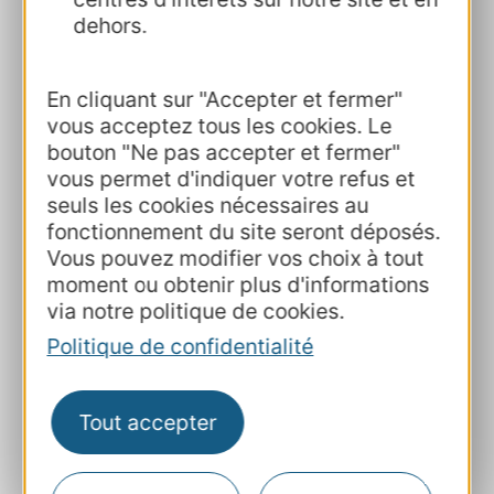
les directions et entre les équipes
dehors.
est primordiale.
Se connaitre mutuellement
: pour
En cliquant sur "Accepter et fermer"
avoir confiance, il faut se connaitre.
vous acceptez tous les cookies. Le
Les OT ont appris à connaître les
bouton "Ne pas accepter et fermer"
fonctionnements, besoins de chacun.
vous permet d'indiquer votre refus et
seuls les cookies nécessaires au
Florence, Marine et Isabelle ont
fonctionnement du site seront déposés.
dessiné une organisation à leur
Vous pouvez modifier vos choix à tout
image. Le fameux facteur humain !
moment ou obtenir plus d'informations
Elles se complètent et se suppléent
via notre politique de cookies.
en cas de besoin.
Politique de confidentialité
La transparence
: il faut jouer le jeu
du collectif et se dire les choses. Les
3OT se font confiance dans le
Tout accepter
traitement des demandes et
l’organisation des séjours et leur