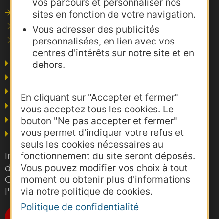
vos parcours et personnaliser nos
Outils de communication
sites en fonction de votre navigation.
Photothèque
Vous adresser des publicités
personnalisées, en lien avec vos
Consultations
centres d'intérêts sur notre site et en
Agence AD'OCC
dehors.
Presse et influence
Voyagistes
En cliquant sur "Accepter et fermer"
Business/Mice
vous acceptez tous les cookies. Le
Thermalisme
bouton "Ne pas accepter et fermer"
vous permet d'indiquer votre refus et
Grand public
seuls les cookies nécessaires au
Inscrivez-vous gratuitement à la lettre
fonctionnement du site seront déposés.
d'information pro de la destination
Vous pouvez modifier vos choix à tout
Occitanie pour suivre nos actions et
moment ou obtenir plus d'informations
l'actualité du tourisme dans la région
via notre politique de cookies.
Politique de confidentialité
Je m'abonne