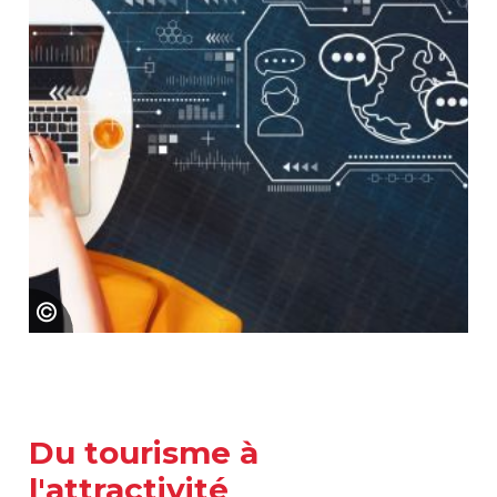
SSUCv3H4sIAAAAAAAACoRUy26cMBTdV+o/jLwO
Du tourisme à
l'attractivité