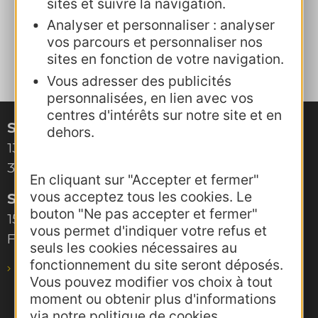
sites et suivre la navigation.
Déploiement du SADI "Attractivité".
Analyser et personnaliser : analyser
Développement de nouvelles
vos parcours et personnaliser nos
synergies avec l’agritourisme.
sites en fonction de votre navigation.
Vous adresser des publicités
personnalisées, en lien avec vos
centres d'intérêts sur notre site et en
Site de Montpellier
dehors.
132, boulevard Pénélope
34000 Montpellier
En cliquant sur "Accepter et fermer"
vous acceptez tous les cookies. Le
Site de Toulouse
bouton "Ne pas accepter et fermer"
15, rue Rivals – CS 78543
vous permet d'indiquer votre refus et
F-31685 Toulouse Cedex 6
seuls les cookies nécessaires au
fonctionnement du site seront déposés.
pro@agence-adocc.com
Vous pouvez modifier vos choix à tout
moment ou obtenir plus d'informations
via notre politique de cookies.