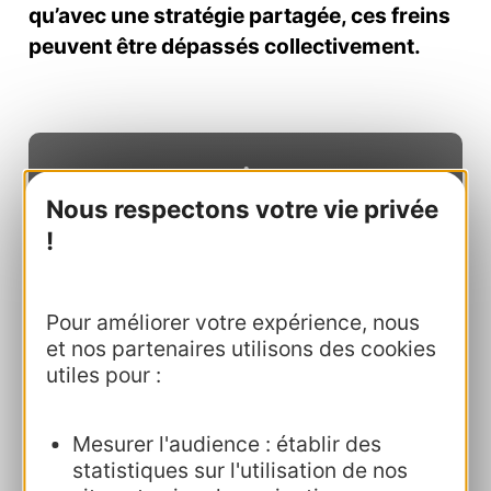
qu’avec une stratégie partagée, ces freins
peuvent être dépassés collectivement.
Nous respectons votre vie privée
!
Et demain ?
Pour améliorer votre expérience, nous
2025 verra se poursuivre et s’amplifier
et nos partenaires utilisons des cookies
cette dynamique autour de nouveaux
utiles pour :
axes :
Mesurer l'audience : établir des
Attractivité médicale, vétérinaire, et
statistiques sur l'utilisation de nos
des métiers en tension.