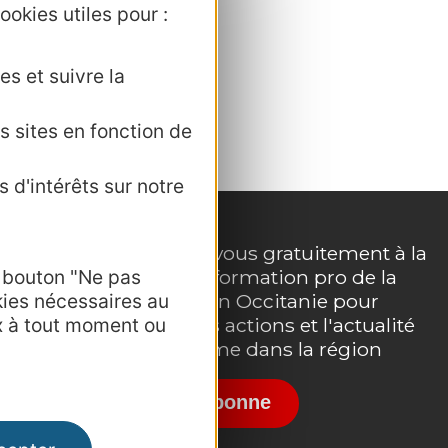
ur cause
ookies utiles pour :
 place et le
es et suivre la
e rayonner
re ! "
s sites en fonction de
 d'intérêts sur notre
Inscrivez-vous gratuitement à la
e bouton "Ne pas
lettre d'information pro de la
e
kies nécessaires au
destination Occitanie pour
x à tout moment ou
suivre nos actions et l'actualité
du tourisme dans la région
Je m'abonne