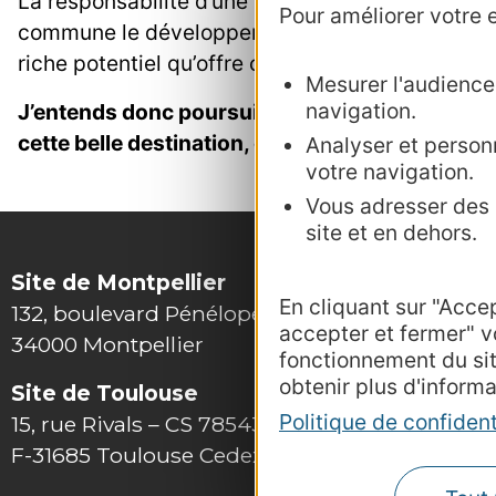
La responsabilité d’une structure comme la nôtre
Pour améliorer votre e
commune le développement touristique. Je peux 
riche potentiel qu’offre ce territoire.
Mesurer l'audience :
navigation.
J’entends donc poursuivre le chemin entamé de
cette belle destination, et les valeurs fortes qu'e
Analyser et personn
votre navigation.
Vous adresser des p
site et en dehors.
Site de Montpellier
En cliquant sur "Acce
132, boulevard Pénélope
accepter et fermer" v
34000 Montpellier
fonctionnement du si
obtenir plus d'informa
Site de Toulouse
Politique de confident
15, rue Rivals – CS 78543
F-31685 Toulouse Cedex 6
Outils 