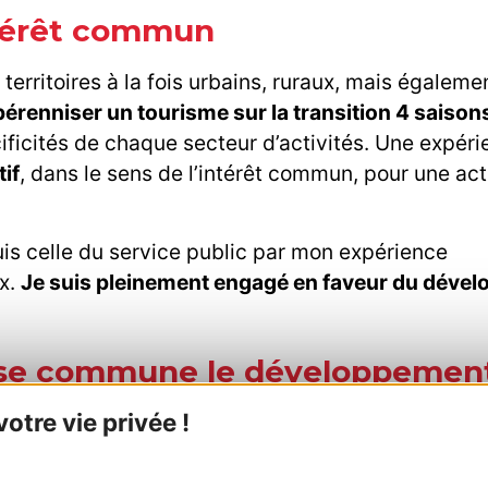
intérêt commun
s territoires à la fois urbains, ruraux, mais égaleme
pérenniser un tourisme sur la transition 4 saison
ificités de chaque secteur d’activités. Une expéri
tif
, dans le sens de l’intérêt commun, pour une act
cquis celle du service public par mon expérience
ux.
Je suis pleinement engagé en faveur du déve
ause commune le développemen
tre vie privée !
cteurs publics et privés de toutes les vallées d