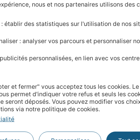
 est d’avoir la capacité de réunir ceux qui ont po
xpérience, nous et nos partenaires utilisons des c
compter pour cela sur l’expérience de l’équipe en
 établir des statistiques sur l'utilisation de nos sit
puis 2017 par l’ATVG avec la perspective de
fair
lle porte en elle.
C'est le début d'une belle aventu
aliser : analyser vos parcours et personnaliser no
ublicités personnalisées, en lien avec vos centres
Agence AD'OCC
pter et fermer" vous acceptez tous les cookies. L
Presse et influenc
ous permet d'indiquer votre refus et seuls les coo
Voyagistes
te seront déposés. Vous pouvez modifier vos choi
Business/Mice
tions via notre politique de cookies.
Thermalisme
ialité
Grand public
de communication