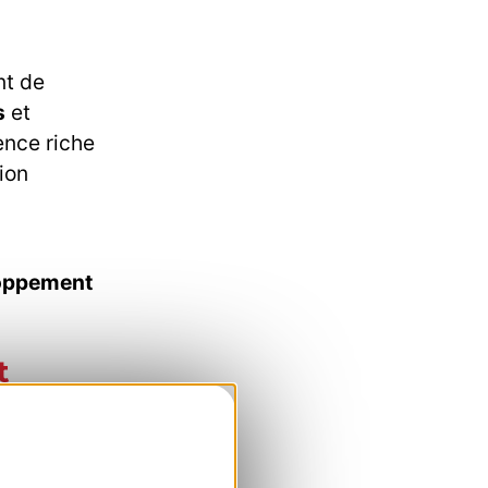
nt de
s
et
ence riche
ion
loppement
t
e Gavarnie
.