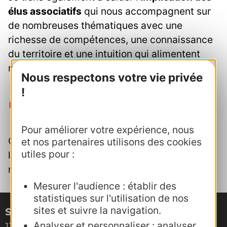
élus associatifs
qui nous accompagnent sur
de nombreuses thématiques avec une
richesse de compétences, une connaissance
du territoire et une intuition qui alimentent
notre pensée.
Nous respectons votre vie privée
!
Quels sont vos souhaits locaux et
régionaux pour les prochains mois ?
Pour améliorer votre expérience, nous
Conforter le travail avec les Offices voisins,
et nos partenaires utilisons des cookies
utiles pour :
les Parcs et les agences départementale et
régionale.
Mesurer l'audience : établir des
statistiques sur l'utilisation de nos
sites et suivre la navigation.
Site de Montpellier
Analyser et personnaliser : analyser
132, boulevard Pénélope