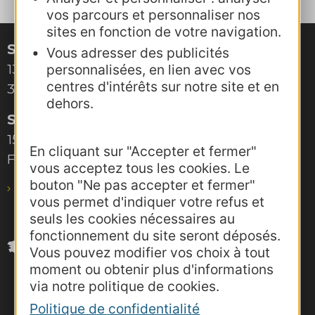
vos parcours et personnaliser nos
sites en fonction de votre navigation.
Site de Montpellier
Vous adresser des publicités
132, boulevard Pénélope
personnalisées, en lien avec vos
centres d'intérêts sur notre site et en
34000 Montpellier
dehors.
Site de Toulouse
15, rue Rivals – CS 78543
En cliquant sur "Accepter et fermer"
F-31685 Toulouse Cedex 6
vous acceptez tous les cookies. Le
bouton "Ne pas accepter et fermer"
pro@agence-adocc.com
vous permet d'indiquer votre refus et
seuls les cookies nécessaires au
fonctionnement du site seront déposés.
Vous pouvez modifier vos choix à tout
moment ou obtenir plus d'informations
via notre politique de cookies.
Politique de confidentialité