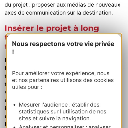
du projet : proposer aux médias de nouveaux
axes de communication sur la destination.
Insérer le projet à long
terme dans la culture du
Nous respectons votre vie privée
territoire
!
L’ambition de l’équipe de l’OT ne s’arrête pas
là
. À terme, elle souhaite réinstaller des
Pour améliorer votre expérience, nous
tisserands à Carcassonne, promouvoir la
et nos partenaires utilisons des cookies
teinture naturelle, et collaborer avec des
utiles pour :
spécialistes du textile.
La Maison de la Laine
et du Drap pourrait ainsi devenir un lieu
Mesurer l'audience : établir des
incontournable pour découvrir l’artisanat
statistiques sur l'utilisation de nos
d’hier et d’aujourd’hui, tout en soutenant
sites et suivre la navigation.
l’économie locale.
Analyser et personnaliser : analyser