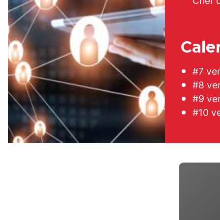
Chef d
Cale
#7 ven
#8 ve
#9 ve
#10 v