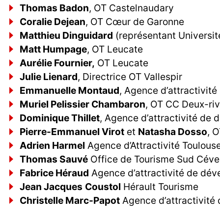
Thomas Badon
, OT Castelnaudary
Coralie Dejean
, OT Cœur de Garonne
Matthieu Dinguidard
(représentant Universit
Matt Humpage
, OT Leucate
Aurélie Fournier,
OT Leucate
Julie Lienard
, Directrice OT Vallespir
Emmanuelle Montaud
, Agence d’attractivit
Muriel Pelissier Chambaron
, OT CC Deux-ri
Dominique Thillet
, Agence d’attractivité de
Pierre-Emmanuel Virot
et
Natasha Dosso
, 
Adrien Harmel
Agence d’Attractivité Toulous
Thomas Sauvé
Office de Tourisme Sud Cév
Fabrice Héraud
Agence d’attractivité de dév
Jean Jacques
Coustol
Hérault Tourisme
Christelle Marc-Papot
Agence d’attractivité