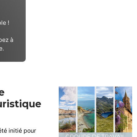
le !
pez à
e.
e
ristique
té initié pour