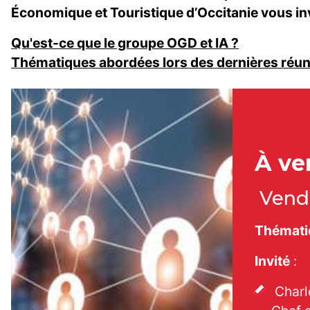
Économique et Touristique d’Occitanie vous inv
Qu'est-ce que le groupe OGD et IA ?
Thématiques abordées lors des dernières réu
A ven
À ve
Vendr
Thémati
Invité
:
Charl