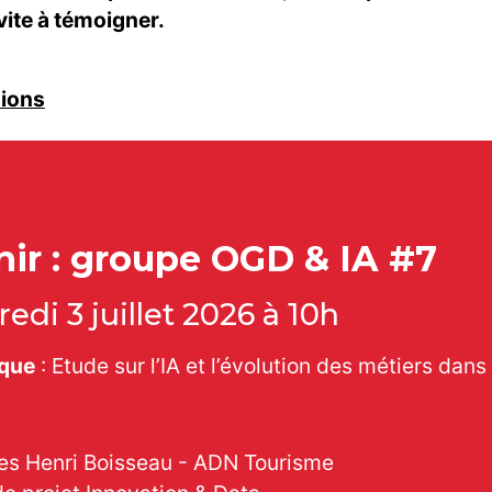
ite à témoigner.
nions
ir
nir : groupe OGD & IA #7
edi 3 juillet 2026 à 10h
que
: Etude sur l’IA et l’évolution des métiers da
es Henri Boisseau - ADN Tourisme