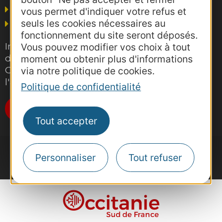
Thermalisme
vous permet d'indiquer votre refus et
seuls les cookies nécessaires au
Grand public
fonctionnement du site seront déposés.
Inscrivez-vous gratuitement à la lettre
Vous pouvez modifier vos choix à tout
d'information pro de la destination
moment ou obtenir plus d'informations
Occitanie pour suivre nos actions et
via notre politique de cookies.
l'actualité du tourisme dans la région
Politique de confidentialité
Je m'abonne
Tout accepter
Personnaliser
Tout refuser