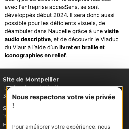
avec l'entreprise accesSens, se sont
développés début 2024. Il sera donc aussi
possible pour les déficients visuels, de
déambuler dans Naucelle grâce à une
visite
audio descriptive
, et de découvrir le Viaduc
du Viaur à l’aide d’un
livret en braille et
iconographies en relief
.
Site de Montpellier
132, boulevard Pénélope
34000 Montpellier
Nous respectons votre vie privée
!
Site de Toulouse
15, rue Rivals – CS 78543
F-31685 Toulouse Cedex 6
Pour améliorer votre expérience, nous