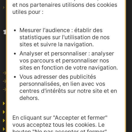
et nos partenaires utilisons des cookies
pro@agence-adocc.com
utiles pour :
Mesurer l'audience : établir des
statistiques sur l'utilisation de nos
sites et suivre la navigation.
Analyser et personnaliser : analyser
vos parcours et personnaliser nos
sites en fonction de votre navigation.
Outils de communication
Vous adresser des publicités
Photothèque
personnalisées, en lien avec vos
Consultations
centres d'intérêts sur notre site et en
dehors.
Agence AD'OCC
Presse et influence
En cliquant sur "Accepter et fermer"
Voyagistes
vous acceptez tous les cookies. Le
Business/Mice
bouton "Ne pas accepter et fermer"