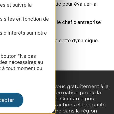
é un outil d’autodiagnostic pour évaluer la
es et suivre la
s sites en fonction de
ui peut être réalisé par le chef d’entreprise
 d'intérêts sur notre
mpagnement pour poursuivre cette dynamique.
e bouton "Ne pas
kies nécessaires au
x à tout moment ou
Inscrivez-vous gratuitement à la
lettre d'information pro de la
e
destination Occitanie pour
cepter
suivre nos actions et l'actualité
du tourisme dans la région