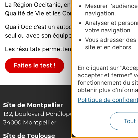
La Région Occitanie, en partenariat avec l’Aract
Mesurer l'audience :
Qualité de Vie et les Conditions de Travail au s
navigation.
Analyser et personn
Quali’Occ c’est un autodiagnostic d’une trentain
votre navigation.
seul ou avec son équipe.
Vous adresser des p
site et en dehors.
Les résultats permettent de voir les points po
Faites le test !
En cliquant sur "Acce
accepter et fermer" v
fonctionnement du si
obtenir plus d'informa
Politique de confident
Site de Montpellier
132, boulevard Pénélope
Tout 
34000 Montpellier
Site de Toulouse