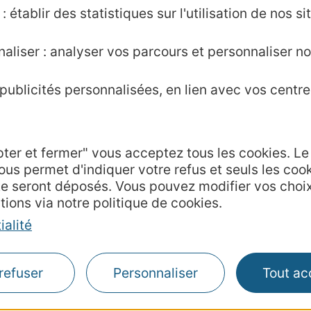
, dans le cadre du Pacte pour l’Embauche, a élabor
 établir des statistiques sur l'utilisation de nos sit
ein des entreprises : Quali’Occ RH.
aliser : analyser vos parcours et personnaliser no
e de questions, exécuté en 10 minutes seulement, q
ublicités personnalisées, en lien avec vos centres
sitifs, les axes de progrès et les mesures d’acco
pter et fermer" vous acceptez tous les cookies. L
ous permet d'indiquer votre refus et seuls les coo
te seront déposés. Vous pouvez modifier vos choi
tions via notre politique de cookies.
ialité
Agence AD'OCC
Presse et influenc
refuser
Personnaliser
Tout ac
Voyagistes
Business/Mice