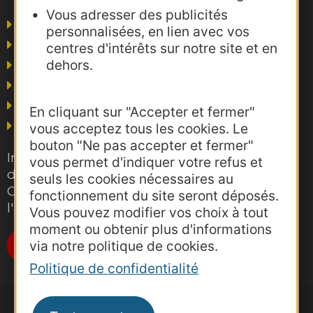
Vous adresser des publicités
Agence AD'OCC
personnalisées, en lien avec vos
Presse et influence
centres d'intérêts sur notre site et en
dehors.
Voyagistes
Business/Mice
Thermalisme
En cliquant sur "Accepter et fermer"
Grand public
vous acceptez tous les cookies. Le
bouton "Ne pas accepter et fermer"
Inscrivez-vous gratuitement à la lettre
vous permet d'indiquer votre refus et
d'information pro de la destination
seuls les cookies nécessaires au
Occitanie pour suivre nos actions et
fonctionnement du site seront déposés.
l'actualité du tourisme dans la région
Vous pouvez modifier vos choix à tout
moment ou obtenir plus d'informations
Je m'abonne
via notre politique de cookies.
Politique de confidentialité