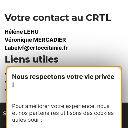
Votre contact au CRTL
Hélène LEHU
Véronique MERCADIER
Labelvf@crtoccitanie.fr
Liens utiles
•
Carte des communes labellisées
Nous respectons votre vie privée
•
Notre organisation
!
•
Site du CNVVF
Pour améliorer votre expérience, nous
et nos partenaires utilisons des cookies
Site de Montpellier
utiles pour :
132, boulevard Pénélope