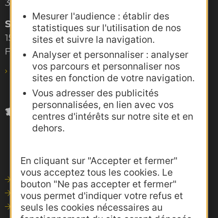
34000 Montpellier
Mesurer l'audience : établir des
Site de Toulouse
statistiques sur l'utilisation de nos
15, rue Rivals – CS 78543
sites et suivre la navigation.
F-31685 Toulouse Cedex 6
Analyser et personnaliser : analyser
vos parcours et personnaliser nos
pro@agence-adocc.com
sites en fonction de votre navigation.
Vous adresser des publicités
personnalisées, en lien avec vos
centres d'intérêts sur notre site et en
dehors.
En cliquant sur "Accepter et fermer"
vous acceptez tous les cookies. Le
Outils de communication
bouton "Ne pas accepter et fermer"
Photothèque
vous permet d'indiquer votre refus et
seuls les cookies nécessaires au
Consultations