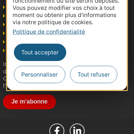
fonctionnement du site seront déposés.
Agence AD'OCC
Vous pouvez modifier vos choix à tout
moment ou obtenir plus d'informations
Presse et influence
via notre politique de cookies.
Voyagistes
Politique de confidentialité
Business/Mice
Thermalisme
Grand public
Tout accepter
Inscrivez-vous gratuitement à la lettre
d'information pro de la destination
Personnaliser
Tout refuser
Occitanie pour suivre nos actions et
l'actualité du tourisme dans la région
Je m'abonne