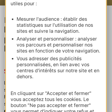
utiles pour :
Formations PAO,
Mesurer l'audience : établir des
statistiques sur l'utilisation de nos
bureautique et logiciels
sites et suivre la navigation.
pour les organismes
Analyser et personnaliser : analyser
vos parcours et personnaliser nos
locaux du tourisme
sites en fonction de votre navigation.
Vous adresser des publicités
personnalisées, en lien avec vos
Stages catalogue AD'OCC
centres d'intérêts sur notre site et en
dehors.
Les formations proposées par le CRTL au 1er
semestre puis par AD'OCC (SAEM Sud de
En cliquant sur "Accepter et fermer"
France Développement) dès le second
vous acceptez tous les cookies. Le
semestre 2026 sont i
ssues de la remontée
bouton "Ne pas accepter et fermer"
des besoins annuels effectuée auprès de
vous permet d'indiquer votre refus et