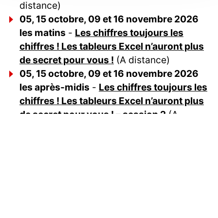
distance)
05, 15 octobre, 09 et 16 novembre 2026
les matins
-
Les chiffres toujours les
chiffres ! Les tableurs Excel n’auront plus
de secret pour vous !
(A distance)
05, 15 octobre, 09 et 16 novembre 2026
les après-midis
-
Les chiffres toujours les
chiffres ! Les tableurs Excel n’auront plus
de secret pour vous ! – session 2
(A
distance)
9 et 10 novembre 2026
-
Mon drone et
moi, valorisez votre territoire comme un
pro !
(Toulouse)
4, 5 et 6 novembre 2026
-
Formation
technique et pratique : initiation à la photo,
prises de vue, retouches photos