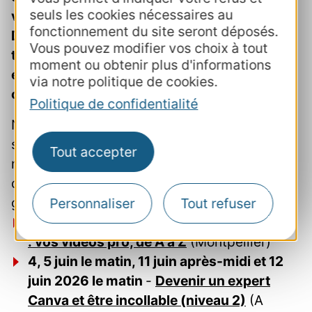
seuls les cookies nécessaires au
vous et en lien avec les relais
fonctionnement du site seront déposés.
Départementaux Territoriaux des offices de
Vous pouvez modifier vos choix à tout
tourisme.
Elles sont le reflet de
vos attentes
moment ou obtenir plus d'informations
en matière d'amélioration continue des
via notre politique de cookies.
compétences et d'évolution de vos métiers
.
Politique de confidentialité
Nous assurons l'intégralité du parcours de la
sélection des intervenants jusqu'à la
Tout accepter
réalisation du stage en passant par le travail
de suivi, de coordination, d'évaluation et de
gestion de ces prestations.
Personnaliser
Tout refuser
11 et 12 mai 2026
-
Créer, monter, diffuser
: vos videos pro, de A à Z
(Montpellier)
4, 5 juin le matin, 11 juin après-midi et 12
juin 2026 le matin
-
Devenir un expert
Canva et être incollable (niveau 2)
(A