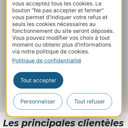
page de la
conjoncture régionale
vous acceptez tous les cookies. Le
mensuelle
.
bouton "Ne pas accepter et fermer"
vous permet d'indiquer votre refus et
seuls les cookies nécessaires au
fonctionnement du site seront déposés.
Vous pouvez modifier vos choix à tout
Accéder aux tableaux de
moment ou obtenir plus d'informations
via notre politique de cookies.
bord interactifs sur
Politique de confidentialité
Occitanie Tourisme
Observation
Tout accepter
Retrouvez des données concernant les
nuitées touristiques et la fréquentation
des hébergements marchands
Personnaliser
Tout refuser
Les principales clientèles