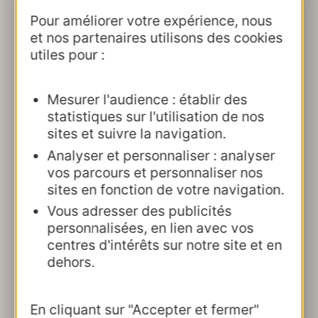
L’année 2023 a été portée
Pour améliorer votre expérience, nous
par le retour marqué des
et nos partenaires utilisons des cookies
clientèles étrangères
utiles pour :
Tous modes d’hébergements confondus
Mesurer l'audience : établir des
(marchands et non marchands), les nuitées
statistiques sur l'utilisation de nos
touristiques étrangères progressent de
7 %
sites et suivre la navigation.
en 2023 par rapport à l’année 2022 avec
Analyser et personnaliser : analyser
80 millions de nuitées.
vos parcours et personnaliser nos
sites en fonction de votre navigation.
Les données détaillées et le bilan de
Vous adresser des publicités
fréquentation de l'année sont également
personnalisées, en lien avec vos
disponibles dans le
bilan de
centres d'intérêts sur notre site et en
fréquentation 2023
dehors.
Pour avoir un aperçu de l'activité
économique en 2023, rendez-vous sur la
En cliquant sur "Accepter et fermer"