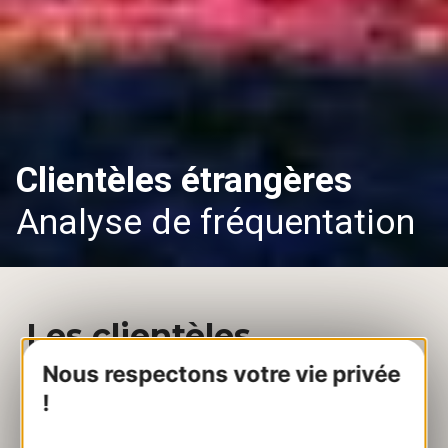
Clientèles étrangères
Analyse de fréquentation
Les clientèles
étrangères en
Nous respectons votre vie privée
!
Occitanie