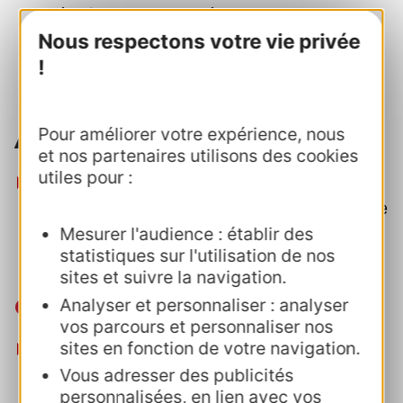
opérationnels partagés.
Nous respectons votre vie privée
Actualités agri-oeno tourisme
!
Actions principales
Pour améliorer votre expérience, nous
et nos partenaires utilisons des cookies
utiles pour :
Une action multi-filières (agritourisme,
œnotourisme, vélo et savoir-faire) pour une
mutualisation des moyens :
création de
Mesurer l'audience : établir des
statistiques sur l'utilisation de nos
vidéos cible jeunes actifs.
sites et suivre la navigation.
Oenotourisme
Analyser et personnaliser : analyser
vos parcours et personnaliser nos
sites en fonction de votre navigation.
Rallye Occitanie - Vis ma Vigne
: aventure
de type Pekin Express, imaginée par "De
Vous adresser des publicités
personnalisées, en lien avec vos
Bouffe et d'Air Frais" : 1 an de tournage et 5