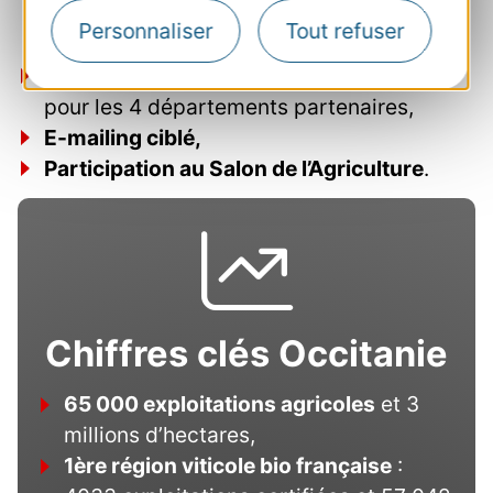
printemps 2025 par les Moustachus en
Personnaliser
Tout refuser
Vadrouille,
Campagne segmentée réseaux sociaux
pour les 4 départements partenaires,
E-mailing ciblé,
Participation au Salon de l’Agriculture
.
Chiffres clés Occitanie
65 000 exploitations agricoles
et 3
millions d’hectares,
1ère région viticole bio française
: