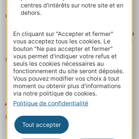
centres d'intérêts sur notre site et en
mois de campagne de diffusion,
dehors.
Vignobles en scène
: événement phare de
l’œnotourisme. Coordination des territoires
Vignobles et Découvertes pour la remontée
En cliquant sur "Accepter et fermer"
vous acceptez tous les cookies. Le
des animations et actions on et offline pour
bouton "Ne pas accepter et fermer"
en favoriser la fréquentation,
vous permet d'indiquer votre refus et
Voyage d'étude à destination des
seuls les cookies nécessaires au
animateurs de destinations Vignobles &
fonctionnement du site seront déposés.
Découvertes
. A la découverte d'une route
Vous pouvez modifier vos choix à tout
des vins à vélo d'envergure.
moment ou obtenir plus d'informations
via notre politique de cookies.
Agritourisme
Politique de confidentialité
Création de contenus agritourisme cible
Tout accepter
jeunes actifs
: campagne de médiatisation
des contenus créés à l'automne 2024 et