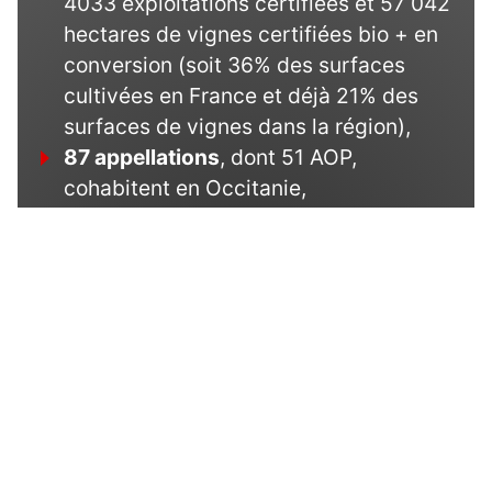
4033 exploitations certifiées et 57 042
hectares de vignes certifiées bio + en
conversion (soit 36% des surfaces
cultivées en France et déjà 21% des
surfaces de vignes dans la région),
87 appellations
, dont 51 AOP,
cohabitent en Occitanie,
21 territoires labellisés Vignobles &
Découvertes
, soit plus de 4 200
labellisés,
1 300 labellisés Bienvenue à la Ferme
.
En savoir plus