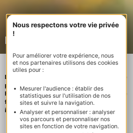
Nous respectons votre vie privée
!
Notre organisation
Pour améliorer votre expérience, nous
Accueil
>
Notre organisation
et nos partenaires utilisons des cookies
utiles pour :
Le CRTL est mandaté par la Région Occitanie
pour animer la démarche Villes et Villages
Mesurer l'audience : établir des
Fleuris. Découvrez dans cette rubrique notre
statistiques sur l'utilisation de nos
fonctionnement et les valeurs que nous
sites et suivre la navigation.
insufflons à travers cette démarche.
Analyser et personnaliser : analyser
vos parcours et personnaliser nos
sites en fonction de votre navigation.