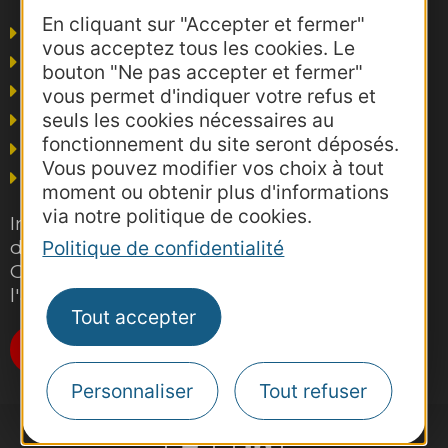
En cliquant sur "Accepter et fermer"
Agence AD'OCC
vous acceptez tous les cookies. Le
Presse et influence
bouton "Ne pas accepter et fermer"
Voyagistes
vous permet d'indiquer votre refus et
seuls les cookies nécessaires au
Business/Mice
fonctionnement du site seront déposés.
Thermalisme
Vous pouvez modifier vos choix à tout
Grand public
moment ou obtenir plus d'informations
via notre politique de cookies.
Inscrivez-vous gratuitement à la lettre
d'information pro de la destination
Politique de confidentialité
Occitanie pour suivre nos actions et
l'actualité du tourisme dans la région
Tout accepter
Je m'abonne
Personnaliser
Tout refuser