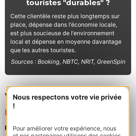
touristes "durables" ?
Cette clientèle reste plus longtemps sur
place, dépense dans l’économie locale,
est plus soucieuse de l’environnement
local et dépense en moyenne davantage
que les autres touristes.
Sources : Booking, NBTC, NRIT, GreenSpin
Votre contact au CRTL
Nous respectons votre vie privée
!
L'équipe du service Presse
presse@crtoccitanie.fr
Pour améliorer votre expérience, nous
et nos partenaires utilisons des cookies