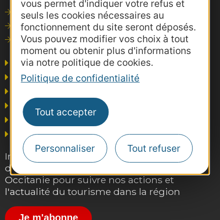
vous permet d'indiquer votre refus et
Outils de communication
seuls les cookies nécessaires au
fonctionnement du site seront déposés.
Photothèque
Vous pouvez modifier vos choix à tout
Consultations
moment ou obtenir plus d'informations
via notre politique de cookies.
Agence AD'OCC
Presse et influence
Politique de confidentialité
Voyagistes
Business/Mice
Tout accepter
Thermalisme
Grand public
Personnaliser
Tout refuser
Inscrivez-vous gratuitement à la lettre
d'information pro de la destination
Occitanie pour suivre nos actions et
l'actualité du tourisme dans la région
Je m'abonne