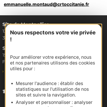
emmanuelle.montaud@crtoccitanie.fr
Site de Montpellier
132, boulevard Pénélope
Nous respectons votre vie privée
34000 Montpellier
!
Site de Toulouse
15, rue Rivals – CS 78543
Pour améliorer votre expérience, nous
F-31685 Toulouse Cedex 6
et nos partenaires utilisons des cookies
utiles pour :
pro@agence-adocc.com
Mesurer l'audience : établir des
statistiques sur l'utilisation de nos
sites et suivre la navigation.
Analyser et personnaliser : analyser