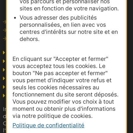
vos parcours et personnaliser nos
sites en fonction de votre navigation.
Vous adresser des publicités
Outils de communication
personnalisées, en lien avec vos
Photothèque
centres d'intérêts sur notre site et en
dehors.
Consultations
Agence AD'OCC
En cliquant sur "Accepter et fermer"
Presse et influence
vous acceptez tous les cookies. Le
Voyagistes
bouton "Ne pas accepter et fermer"
Business/Mice
vous permet d'indiquer votre refus et
Thermalisme
seuls les cookies nécessaires au
fonctionnement du site seront déposés.
Grand public
Vous pouvez modifier vos choix à tout
moment ou obtenir plus d'informations
Inscrivez-vous gratuitement à la lettre
via notre politique de cookies.
d'information pro de la destination
Occitanie pour suivre nos actions et
Politique de confidentialité
l'actualité du tourisme dans la région