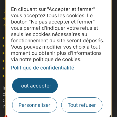
En cliquant sur "Accepter et fermer"
Outils de communication
vous acceptez tous les cookies. Le
Photothèque
bouton "Ne pas accepter et fermer"
Consultations
vous permet d'indiquer votre refus et
seuls les cookies nécessaires au
Agence AD'OCC
fonctionnement du site seront déposés.
Presse et influence
Vous pouvez modifier vos choix à tout
moment ou obtenir plus d'informations
Voyagistes
via notre politique de cookies.
Business/Mice
Politique de confidentialité
Thermalisme
Grand public
Tout accepter
Inscrivez-vous gratuitement à la lettre
d'information pro de la destination
Occitanie pour suivre nos actions et
Personnaliser
Tout refuser
l'actualité du tourisme dans la région